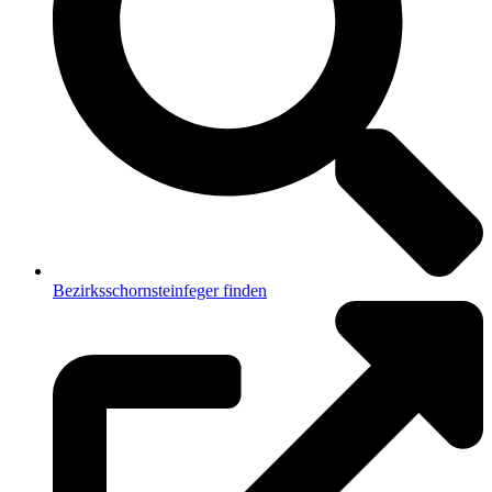
Bezirksschornsteinfeger finden