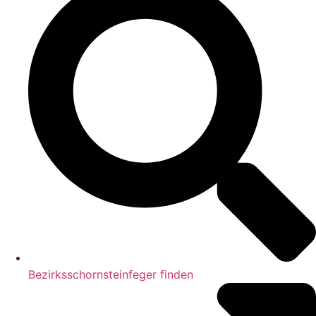
Bezirksschornsteinfeger finden